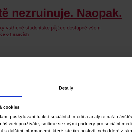
Detaily
tě nezruinuje. Naopak.
á cookies
díky vstřícné studentské půjčce dostupné všem.
klam, poskytování funkcí sociálních médií a analýze naší návšt
íce o financích
 náš web používáte, sdílíme se svými partnery pro sociální média
 s dalšími informacemi, které jste jim poskytli nebo které získa