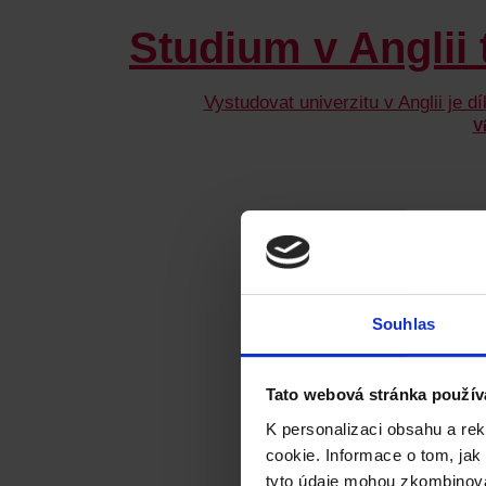
Souhlas
Studium v Anglii 
Tato webová stránka použív
Vystudovat univerzitu v Anglii je 
K personalizaci obsahu a re
V
cookie. Informace o tom, jak
tyto údaje mohou zkombinovat