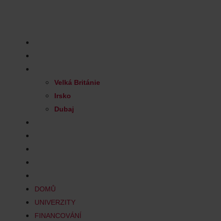
Skip
to
Nezávazná konzultace
content
DOMŮ
UNIVERZITY
FINANCOVÁNÍ
Velká Británie
Irsko
Dubaj
PRO RODIČE
PRO PEDAGOGY
TÝM
KONTAKT
BLOG
DOMŮ
UNIVERZITY
FINANCOVÁNÍ