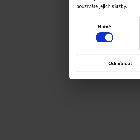
používáte jejich služby.
Výběr
Nutné
souhlasu
Odmítnout