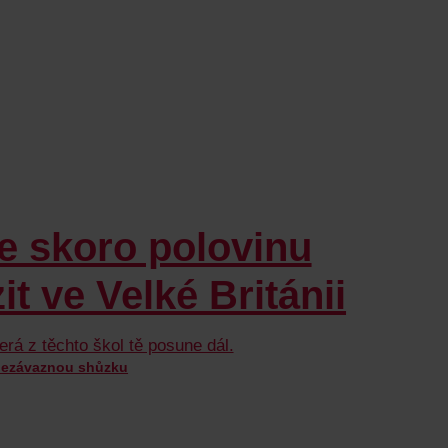
e skoro polovinu
t ve Velké Británii
erá z těchto škol tě posune dál.
nezávaznou shůzku