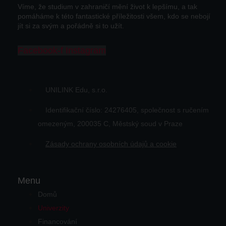
Víme, že studium v zahraničí mění život k lepšímu, a tak
pomáháme k této fantastické příležitosti všem, kdo se nebojí
jít si za svým a pořádně si to užít.
Facebook-f
Instagram
UNILINK Edu, s.r.o.
Identifikační číslo: 24276405, společnost s ručením
omezeným, 200035 C, Městský soud v Praze
Zásady ochrany osobních údajů a cookie
Menu
Domů
Univerzity
Financování