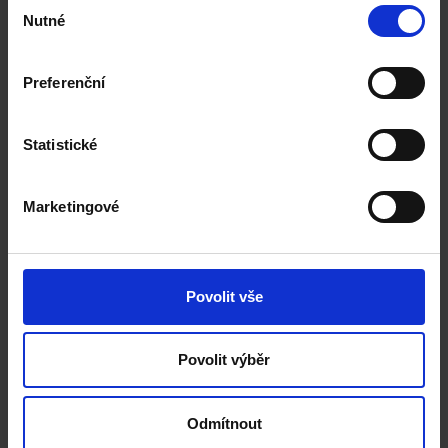
Výběr
Nutné
souhlasu
Preferenční
De Montfort University,
Leicester
Statistické
Marketingové
Anglia Ruskin University
Povolit vše
Coventry University
Povolit výběr
Odmítnout
Edge Hotel School (University