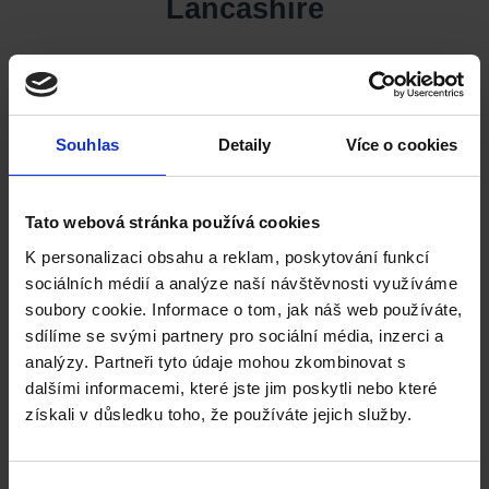
Lancashire
Regent's University London
Souhlas
Detaily
Více o cookies
Tato webová stránka používá cookies
London Metropolitan University
K personalizaci obsahu a reklam, poskytování funkcí
sociálních médií a analýze naší návštěvnosti využíváme
soubory cookie. Informace o tom, jak náš web používáte,
sdílíme se svými partnery pro sociální média, inzerci a
Royal Agricultural University
analýzy. Partneři tyto údaje mohou zkombinovat s
dalšími informacemi, které jste jim poskytli nebo které
získali v důsledku toho, že používáte jejich služby.
University of Chichester