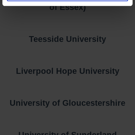
of Essex)
Teesside University
Liverpool Hope University
University of Gloucestershire