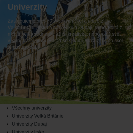
Univerzity
Zastupujeme přes 70 vysokých škol a univerzit ve
Velké Británii, Irsku a Německu a Dubaji. Víme, která z
nich ti nejlíp sedne. Ať už jsi kreativec, nebo vidíš svět
v koláčovém grafu. Poraď se s námi, která z těchto škol
tě posune dál.
Všechny univerzity
Univerzity Velká Británie
Univerzity Dubaj
Univerzity Irsko