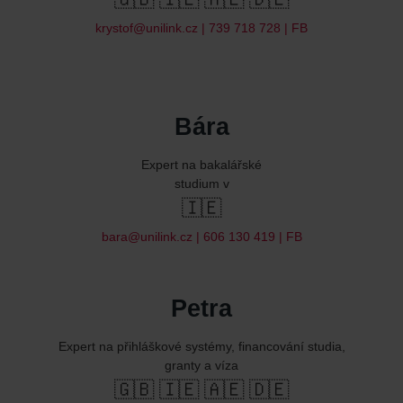
krystof@unilink.cz
| 739 718 728 |
FB
Bára
Expert na bakalářské
studium v
🇮🇪
bara@unilink.cz
| 606 130 419 |
FB
Petra
Expert na přihláškové systémy, financování studia,
granty a víza
🇬🇧 🇮🇪 🇦🇪 🇩🇪