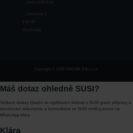
www.unilink.cz
Laubova 2
130 00
Vinohrady
Copyright © 2026 UNILINK Edu s.r.o.
Máš dotaz ohledně SUSI?
Veškeré dotazy týkající se vyplňování žádosti o SUSI grant, přípravy a
doručování dokumentu a komunikace se SUSI směřuj
pouze
na
WhatsApp
Kláry.
Klára