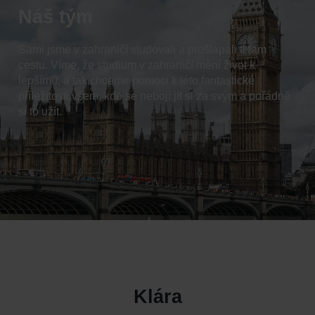
Náš tým
Sami jsme v zahraničí studovali a prošlapali ti tam
cestu. Víme, že studium v zahraničí mění život k
lepšímu, a tak chceme pomoci k této fantastické
příležitosti všem, kdo se nebojí jít si za svým a pořádně
si to užít.
Klára