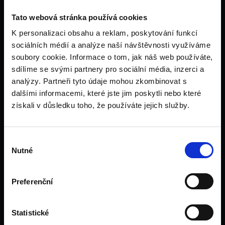
Zásady ochrany osobních údajů a cookie
Tato webová stránka používá cookies
K personalizaci obsahu a reklam, poskytování funkcí
Menu
sociálních médií a analýze naší návštěvnosti využíváme
Domů
soubory cookie. Informace o tom, jak náš web používáte,
Univerzity
sdílíme se svými partnery pro sociální média, inzerci a
analýzy. Partneři tyto údaje mohou zkombinovat s
Financování
dalšími informacemi, které jste jim poskytli nebo které
Velká Británie
získali v důsledku toho, že používáte jejich služby.
Irsko
Dubaj
Pro rodiče
Výběr
Pro pedagogy
Nutné
souhlasu
Tým
Kontakt
Preferenční
Blog
Domů
Statistické
Univerzity