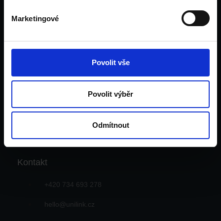
Financování
Marketingové
Velká Británie
Irsko
Dubaj
Pro rodiče
Povolit vše
Pro pedagogy
Tým
Povolit výběr
Kontakt
Blog
Odmítnout
Kontakt
+420 734 693 278
hello@unilink.cz