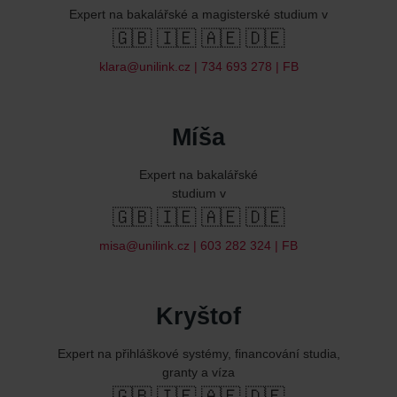
Expert na bakalářské a magisterské studium v
🇬🇧 🇮🇪 🇦🇪 🇩🇪
klara@unilink.cz
| 734 693 278 |
FB
Míša
Expert na bakalářské
studium v
🇬🇧 🇮🇪 🇦🇪 🇩🇪
misa@unilink.cz
| 603 282 324‬ |
FB
Kryštof
Expert na přihláškové systémy, financování studia,
granty a víza
🇬🇧 🇮🇪 🇦🇪 🇩🇪