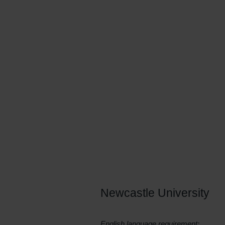
studying Animal bhevaiour is the 
Newcastle University
English language requirement: