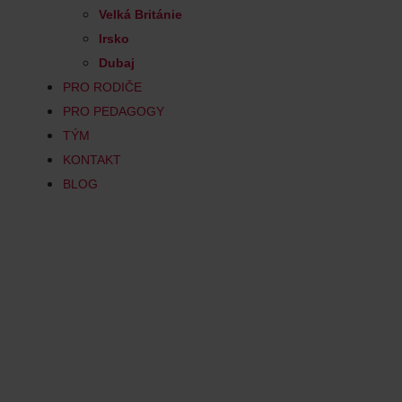
Velká Británie
Irsko
Dubaj
PRO RODIČE
PRO PEDAGOGY
TÝM
KONTAKT
BLOG
Animal Beha
Are you passionate about unders
applying this knowledge to impro
explore the evolution of behaviou