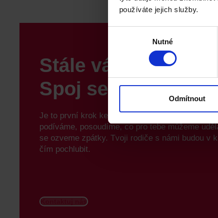
používáte jejich služby.
Výběr
Nutné
souhlasu
Stále váháš?
Spoj se s námi
Odmítnout
Je to první krok ke společné schůzce. My se na 
podíváme, posoudíme, co pro tebe můžeme uděla
se ozveme zpátky. Tvoji rodiče s námi budou v 
čím pochlubit.
Kontaktuj nás