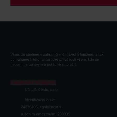
Víme, že studium v zahraničí mění život k lepšímu, a tak
pomáháme k této fantastické příležitosti všem, kdo se
nebojí jít si za svým a pořádně si to užít.
Facebook-f
Instagram
UNILINK Edu, s.r.o.
Identifikační číslo:
24276405, společnost s
ručením omezeným, 200035