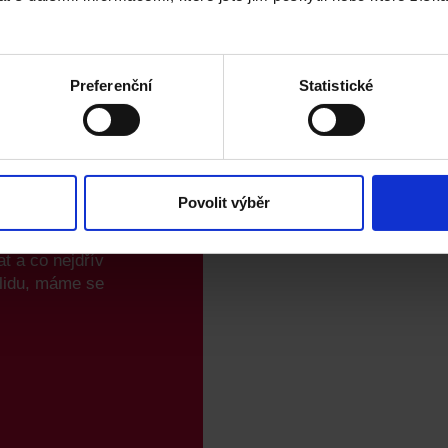
Preferenční
Statistické
Povolit výběr
tvůj příběh
t a co nejdřív
klidu, máme se