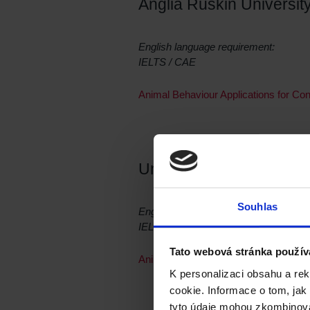
Anglia Ruskin Universit
English language requirement:
IELTS / CAE
Animal Behaviour Applications for Co
University of Wincheste
Souhlas
English language requirement:
IELTS / CAE
Tato webová stránka použív
Animal Welfare, Behaviour, Ethics a
K personalizaci obsahu a re
cookie. Informace o tom, jak
tyto údaje mohou zkombinovat