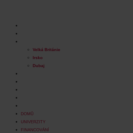
Skip
to
Nezávazná konzultace
content
DOMŮ
UNIVERZITY
FINANCOVÁNÍ
Velká Británie
Irsko
Dubaj
PRO RODIČE
PRO PEDAGOGY
TÝM
KONTAKT
BLOG
DOMŮ
UNIVERZITY
FINANCOVÁNÍ