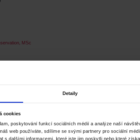
y
nservation, MSc
r
Detaily
á cookies
nd Law, MSc
klam, poskytování funkcí sociálních médií a analýze naší návšt
 náš web používáte, sdílíme se svými partnery pro sociální média
 s dalšími informacemi, které jste jim poskytli nebo které získa