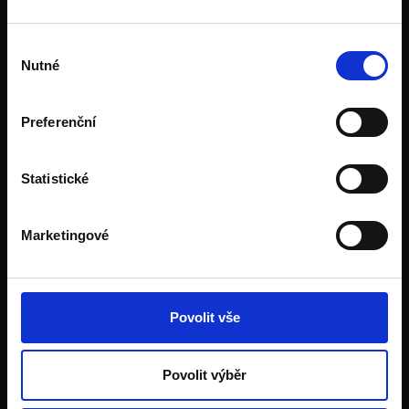
Financování
Výběr
Velká Británie
Nutné
souhlasu
Irsko
Dubaj
Preferenční
Pro rodiče
Pro pedagogy
Tým
Statistické
Kontakt
Blog
Marketingové
Domů
Univerzity
Financování
Povolit vše
Velká Británie
Irsko
Dubaj
Povolit výběr
Pro rodiče