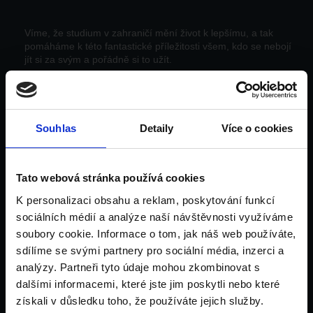
Víme, že studium v zahraničí mění život k lepšímu, a tak
pomáháme k této fantastické příležitosti všem, kdo se nebojí
jít si za svým a pořádně si to užít.
Facebook-f
Instagram
Souhlas
Detaily
Více o cookies
UNILINK Edu, s.r.o.
Identifikační číslo: 24276405, společnost s ručením
Tato webová stránka používá cookies
omezeným, 200035 C, Městský soud v Praze
K personalizaci obsahu a reklam, poskytování funkcí
sociálních médií a analýze naší návštěvnosti využíváme
Zásady ochrany osobních údajů a cookie
soubory cookie. Informace o tom, jak náš web používáte,
sdílíme se svými partnery pro sociální média, inzerci a
analýzy. Partneři tyto údaje mohou zkombinovat s
Menu
dalšími informacemi, které jste jim poskytli nebo které
Domů
získali v důsledku toho, že používáte jejich služby.
Univerzity