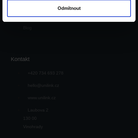
Pro pedagogy
Odmítnout
Tým
Kontakt
Blog
Kontakt
+420 734 693 278
hello@unilink.cz
www.unilink.cz
Laubova 2
130 00
Vinohrady