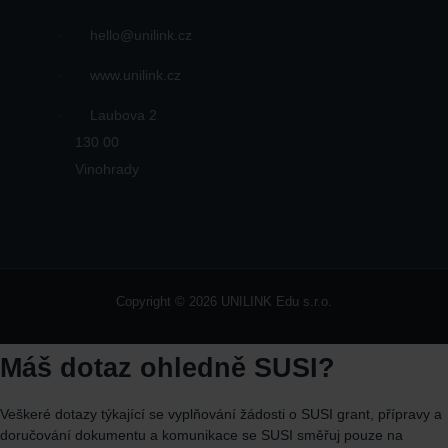
hello@unilink.cz
www.unilink.cz
Laubova 2
130 00
Vinohrady
Copyright © 2026 UNILINK Edu s.r.o.
Máš dotaz ohledně SUSI?
Veškeré dotazy týkající se vyplňování žádosti o SUSI grant, přípravy a
doručování dokumentu a komunikace se SUSI směřuj
pouze
na