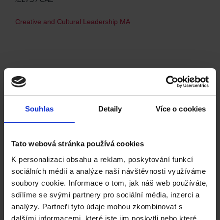
Creative and Cultural Leadership MA
University of Essex
English language requirement:
Souhlas
Detaily
Více o cookies
IELTS / CAE
Environment, Society and Culture MA
Tato webová stránka používá cookies
War, Culture and Society MA
Economic, Social and Cultural Rights LLM
K personalizaci obsahu a reklam, poskytování funkcí
sociálních médií a analýze naší návštěvnosti využíváme
soubory cookie. Informace o tom, jak náš web používáte,
sdílíme se svými partnery pro sociální média, inzerci a
Swansea University
analýzy. Partneři tyto údaje mohou zkombinovat s
dalšími informacemi, které jste jim poskytli nebo které