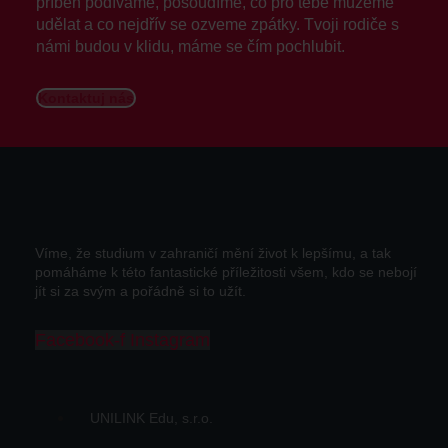
příběh podíváme, posoudíme, co pro tebe můžeme
udělat a co nejdřív se ozveme zpátky. Tvoji rodiče s
námi budou v klidu, máme se čím pochlubit.
Kontaktuj nás
Víme, že studium v zahraničí mění život k lepšímu, a tak
pomáháme k této fantastické příležitosti všem, kdo se nebojí
jít si za svým a pořádně si to užít.
Facebook-f
Instagram
UNILINK Edu, s.r.o.