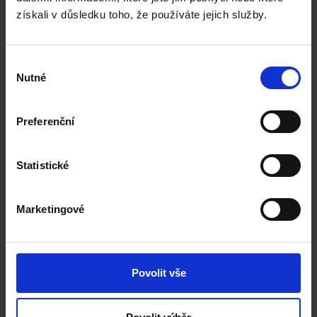
získali v důsledku toho, že používáte jejich služby.
English language requirement:
IELTS / CAE
Výběr
Gender and Culture, MA
Nutné
souhlasu
Preferenční
University of Winchester
Statistické
English language requirement:
IELTS / CAE
Marketingové
Cultural Heritage and Resource Management MA
Cultural and Arts Management MA
Death, Religion and Culture MA
Povolit vše
Cultural and Arts Management MA
Cultural Heritage and Resource Management MA