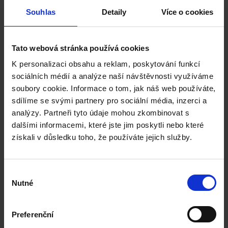
Souhlas
Detaily
Více o cookies
University of Essex
Tato webová stránka používá cookies
English language requirement:
K personalizaci obsahu a reklam, poskytování funkcí
IELTS / CAE
sociálních médií a analýze naší návštěvnosti využíváme
soubory cookie. Informace o tom, jak náš web používáte,
Data Science, MSc
sdílíme se svými partnery pro sociální média, inzerci a
Data Science with Professional Placement, MSc
analýzy. Partneři tyto údaje mohou zkombinovat s
Applied Data Science, MSc
dalšími informacemi, které jste jim poskytli nebo které
Applied Economics and Data Analysis, MSc
Data Science, MPhil
získali v důsledku toho, že používáte jejich služby.
Social Data Science, MSc
Big Data and Text Analytics, MSc
Optimisation and Data Analytics, MSc
Výběr
Finance and Data Analytics, MSc
Nutné
Data Science and its Applications, MSc
souhlasu
Economics with Data Analytics, MSc
Politics, Communications and Data Analytics, MSc
Preferenční