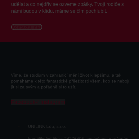
udělat a co nejdřív se ozveme zpátky. Tvoji rodiče s
námi budou v klidu, máme se čím pochlubit.
Kontaktuj nás
Víme, že studium v zahraničí mění život k lepšímu, a tak
pomáháme k této fantastické příležitosti všem, kdo se nebojí
jít si za svým a pořádně si to užít.
Facebook-f
Instagram
UNILINK Edu, s.r.o.
Identifikační číslo: 24276405, společnost s ručením