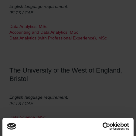
English language requirement:
IELTS / CAE
Data Analytics, MSc
Accounting and Data Analytics, MSc
Data Analytics (with Professional Experience), MSc
The University of the West of England,
Bristol
English language requirement:
IELTS / CAE
Data Science, MSc
Data Analytics for Government, MSc