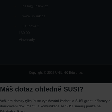
hello@unilink.cz
www.unilink.cz
Laubova 2
130 00
Vinohrady
Copyright © 2026 UNILINK Edu s.r.o.
Máš dotaz ohledně SUSI?
Veškeré dotazy týkající se vyplňování žádosti o SUSI grant, přípravy a
doručování dokumentu a komunikace se SUSI směřuj
pouze
na
WhatsApp
Kláry.