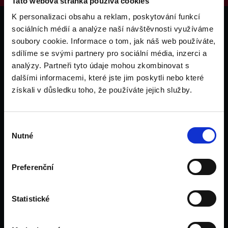
Tato webová stránka používá cookies
K personalizaci obsahu a reklam, poskytování funkcí
sociálních médií a analýze naší návštěvnosti využíváme
soubory cookie. Informace o tom, jak náš web používáte,
sdílíme se svými partnery pro sociální média, inzerci a
Víme, že studium v zahraničí mění život k lepšímu, a tak
analýzy. Partneři tyto údaje mohou zkombinovat s
pomáháme k této fantastické příležitosti všem, kdo se nebojí
dalšími informacemi, které jste jim poskytli nebo které
jít si za svým a pořádně si to užít.
získali v důsledku toho, že používáte jejich služby.
Facebook-f
Instagram
Výběr
Nutné
souhlasu
UNILINK Edu, s.r.o.
Identifikační číslo: 24276405, společnost s ručením
Preferenční
omezeným, 200035 C, Městský soud v Praze
Statistické
Zásady ochrany osobních údajů a cookie