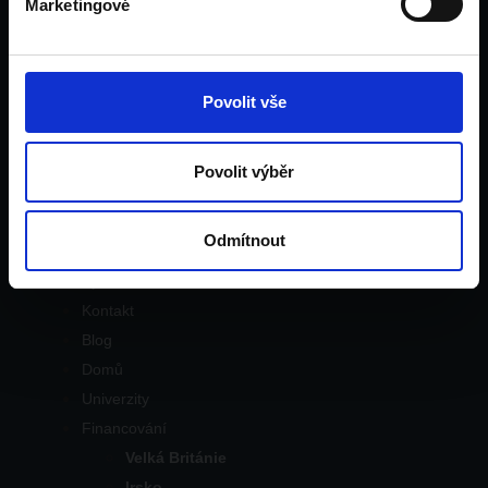
Marketingové
Menu
Domů
Univerzity
Povolit vše
Financování
Velká Británie
Irsko
Povolit výběr
Dubaj
Pro rodiče
Odmítnout
Pro pedagogy
Tým
Kontakt
Blog
Domů
Univerzity
Financování
Velká Británie
Irsko