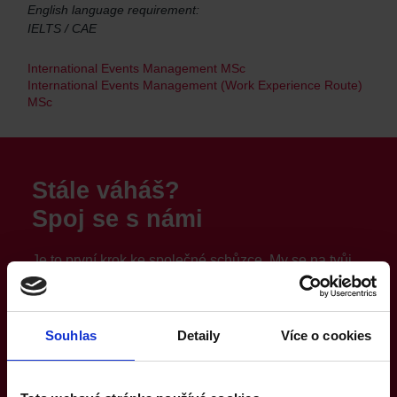
English language requirement:
IELTS / CAE
International Events Management MSc
International Events Management (Work Experience Route)
MSc
Stále váháš?
Spoj se s námi
Je to první krok ke společné schůzce. My se na tvůj
příběh podíváme, posoudíme, co pro tebe můžeme
udělat a co nejdřív se ozveme zpátky. Tvoji rodiče s
námi budou v klidu, máme se čím pochlubit.
Souhlas
Detaily
Více o cookies
Kontaktuj nás