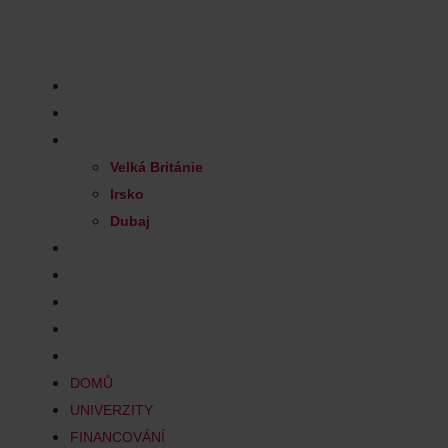
Skip
to
Nezávazná konzultace
content
DOMŮ
UNIVERZITY
FINANCOVÁNÍ
Velká Británie
Irsko
Dubaj
PRO RODIČE
PRO PEDAGOGY
TÝM
KONTAKT
BLOG
DOMŮ
UNIVERZITY
FINANCOVÁNÍ