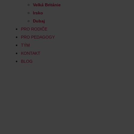
Velká Británie
Irsko
Dubaj
PRO RODIČE
PRO PEDAGOGY
TÝM
KONTAKT
BLOG
FinTech
Be part of the next generation of 
management, computer programmi
with studying a cutting-edge cour