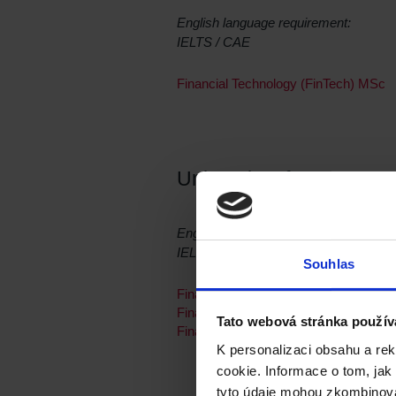
English language requirement:
IELTS / CAE
Financial Technology (FinTech) MSc
University of Essex
English language requirement:
IELTS / CAE
Souhlas
Financial Technology (Computer Sci
Financial Technology (Economics) M
Tato webová stránka použív
Financial Technology (Finance) MSc
K personalizaci obsahu a re
cookie. Informace o tom, jak
tyto údaje mohou zkombinovat