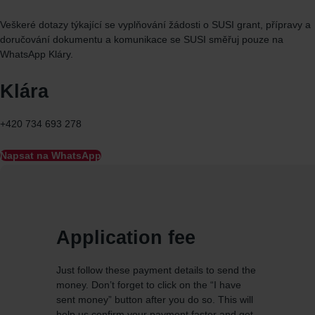
Veškeré dotazy týkající se vyplňování žádosti o SUSI grant, přípravy a
doručování dokumentu a komunikace se SUSI směřuj
pouze
na
WhatsApp
Kláry.
Klára
+420 734 693 278
Napsat na WhatsApp
Application fee
Just follow these payment details to send the
money. Don’t forget to click on the “I have
sent money” button after you do so. This will
help us confirm your payment faster and get