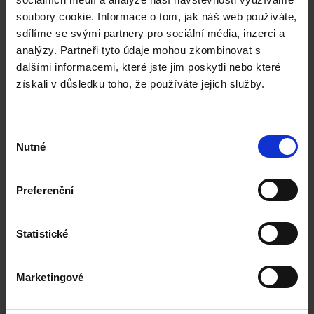
Logistics and Supply Chain Management MSc
soubory cookie. Informace o tom, jak náš web používáte,
Logistics and Supply Chain Management with Work Placement
sdílíme se svými partnery pro sociální média, inzerci a
MSc
analýzy. Partneři tyto údaje mohou zkombinovat s
dalšími informacemi, které jste jim poskytli nebo které
získali v důsledku toho, že používáte jejich služby.
University of Northampton
Výběr
Nutné
souhlasu
English language requirement:
IELTS / CAE
Preferenční
Logistics and Supply Chain Management MSc
Statistické
University of Hertfordshire
Marketingové