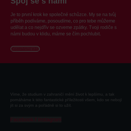
Spoj se s námi
Je to první krok ke společné schůzce. My se na tvůj
příběh podíváme, posoudíme, co pro tebe můžeme
udělat a co nejdřív se ozveme zpátky. Tvoji rodiče s
námi budou v klidu, máme se čím pochlubit.
Kontaktuj nás
Víme, že studium v zahraničí mění život k lepšímu, a tak
pomáháme k této fantastické příležitosti všem, kdo se nebojí
jít si za svým a pořádně si to užít.
Facebook-f
Instagram