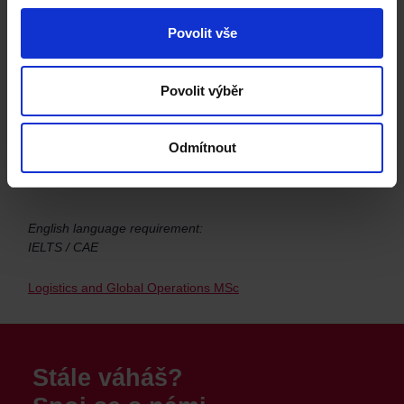
English language requirement:
IELTS / CAE
Povolit vše
Management with Logistics and Supply Chain Management
MSc
Povolit výběr
Odmítnout
University of Lincoln
English language requirement:
IELTS / CAE
Logistics and Global Operations MSc
Stále váháš?