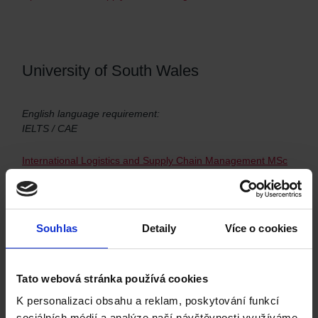
University of South Wales
English language requirement:
IELTS / CAE
International Logistics and Supply Chain Management MSc
Souhlas
Detaily
Více o cookies
Sheffield Hallam University
Tato webová stránka používá cookies
English language requirement:
IELTS / CAE
K personalizaci obsahu a reklam, poskytování funkcí
sociálních médií a analýze naší návštěvnosti využíváme