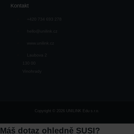
Kontakt
+420 734 693 278
hello@unilink.cz
www.unilink.cz
Laubova 2
130 00
Vinohrady
Copyright © 2026 UNILINK Edu s.r.o.
Máš dotaz ohledně SUSI?