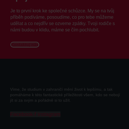
Je to první krok ke společné schůzce. My se na tvůj
příběh podíváme, posoudíme, co pro tebe můžeme
udělat a co nejdřív se ozveme zpátky. Tvoji rodiče s
námi budou v klidu, máme se čím pochlubit.
Kontaktuj nás
Víme, že studium v zahraničí mění život k lepšímu, a tak
pomáháme k této fantastické příležitosti všem, kdo se nebojí
jít si za svým a pořádně si to užít.
Facebook-f
Instagram