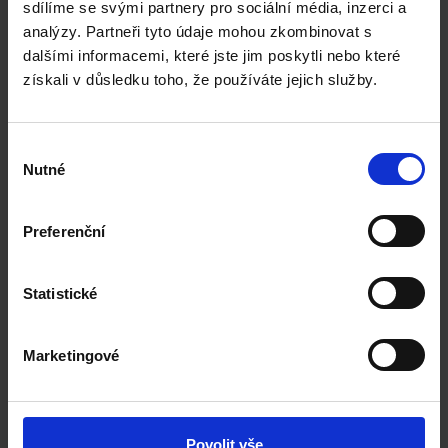
sdílíme se svými partnery pro sociální média, inzerci a
University of Derby
analýzy. Partneři tyto údaje mohou zkombinovat s
dalšími informacemi, které jste jim poskytli nebo které
získali v důsledku toho, že používáte jejich služby.
English language requirement:
IELTS / CAE
Výběr
Music Production, MA
Nutné
souhlasu
Music Therapy, MA
Preferenční
BIMM Institute
Statistické
English language requirement:
Marketingové
IELTS / CAE
Popular Music Practice, MA
Povolit vše