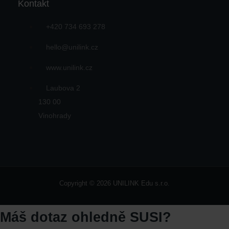
Kontakt
+420 734 693 278
hello@unilink.cz
www.unilink.cz
Laubova 2
130 00
Vinohrady
Copyright © 2026 UNILINK Edu s.r.o.
Máš dotaz ohledně SUSI?