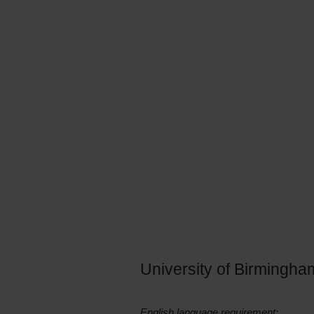
challenges students within a sup
and provides opportunities to ac
research in the enhancement of i
understand the future role of phy
University of Birmingha
English language requirement: