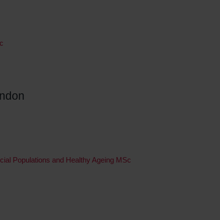
c
ondon
ecial Populations and Healthy Ageing MSc