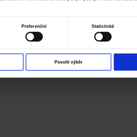
on
Preferenční
Statistické
 MSc
Povolit výběr
r