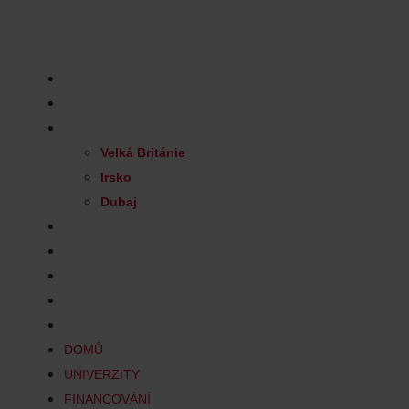
Skip
to
Nezávazná konzultace
content
DOMŮ
UNIVERZITY
FINANCOVÁNÍ
Velká Británie
Irsko
Dubaj
PRO RODIČE
PRO PEDAGOGY
TÝM
KONTAKT
BLOG
DOMŮ
UNIVERZITY
FINANCOVÁNÍ