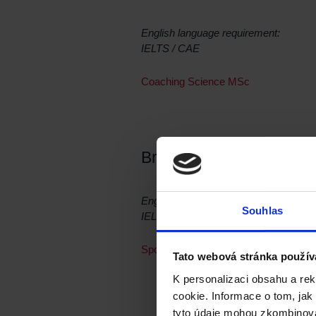
English language requirement:
IELTS / CAE
Coaching Science MSc
Brunel University Lond
English language requirement:
Souhlas
IELTS / CAE
Sport, Health and Exercise Sciences
Tato webová stránka použív
K personalizaci obsahu a re
cookie. Informace o tom, jak
tyto údaje mohou zkombinovat