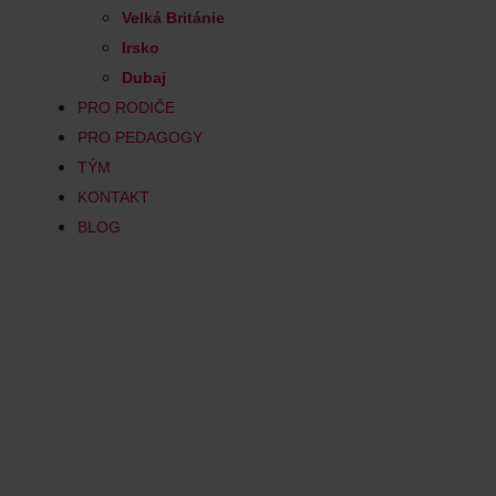
Velká Británie
Irsko
Dubaj
PRO RODIČE
PRO PEDAGOGY
TÝM
KONTAKT
BLOG
Sport Educat
Coaching
The degree in Sport Education a