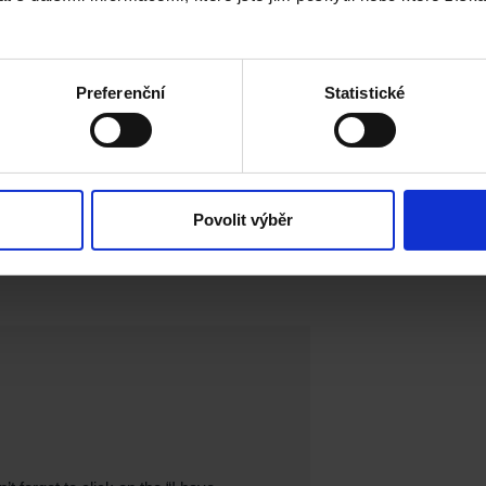
I?
Preferenční
Statistické
ravy a doručování dokumentu a komunikace se SUSI směřuj
pouze
na
W
Povolit výběr