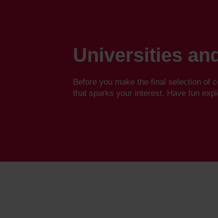
Skip
to
content
Universities a
Before you make the final selection of c
that sparks your interest. Have fun expl