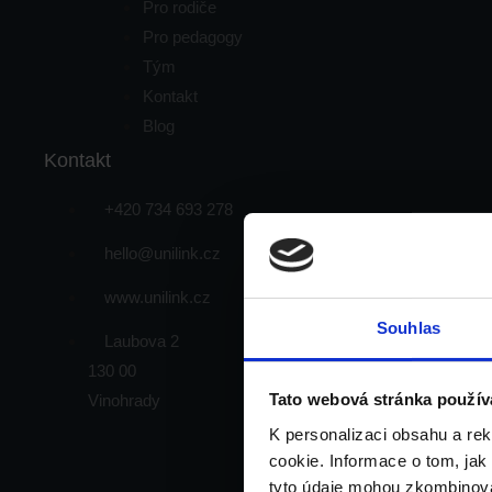
Pro rodiče
Pro pedagogy
Tým
Kontakt
Blog
Kontakt
+420 734 693 278
hello@unilink.cz
www.unilink.cz
Souhlas
Laubova 2
130 00
Tato webová stránka použív
Vinohrady
K personalizaci obsahu a re
cookie. Informace o tom, jak
tyto údaje mohou zkombinovat