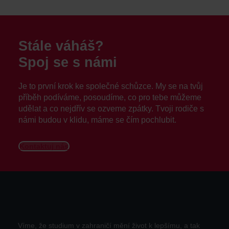
Stále váháš?
Spoj se s námi
Je to první krok ke společné schůzce. My se na tvůj
příběh podíváme, posoudíme, co pro tebe můžeme
udělat a co nejdřív se ozveme zpátky. Tvoji rodiče s
námi budou v klidu, máme se čím pochlubit.
Kontaktuj nás
Víme, že studium v zahraničí mění život k lepšímu, a tak