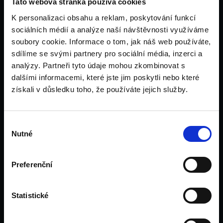
Tato webová stránka používá cookies
Kontakt
K personalizaci obsahu a reklam, poskytování funkcí
Blog
sociálních médií a analýze naší návštěvnosti využíváme
soubory cookie. Informace o tom, jak náš web používáte,
sdílíme se svými partnery pro sociální média, inzerci a
analýzy. Partneři tyto údaje mohou zkombinovat s
Kontakt
dalšími informacemi, které jste jim poskytli nebo které
získali v důsledku toho, že používáte jejich služby.
+420 734 693 278
hello@unilink.cz
Výběr
www.unilink.cz
Nutné
souhlasu
Laubova 2
Preferenční
130 00
Vinohrady
Statistické