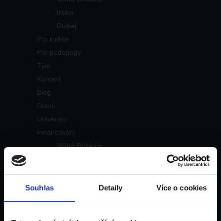
Irsko
Dubaj
Pro rodiče
Pro pedagogy
Tým
Kontakt
Blog
Domů
Univerzity
Financování
Velká Británie
Irsko
Dubaj
Pro rodiče
Souhlas
Detaily
Více o cookies
Pro pedagogy
Tým