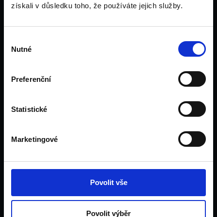
získali v důsledku toho, že používáte jejich služby.
Dubaj
Pro rodiče
Pro pedagogy
Výběr
Tým
Nutné
souhlasu
Kontakt
Blog
Preferenční
Statistické
Kontakt
Marketingové
+420 734 693 278
hello@unilink.cz
www.unilink.cz
Povolit vše
Laubova 2
Povolit výběr
130 00