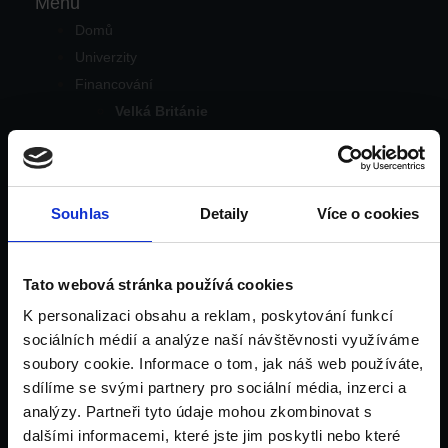
Menu
Domů
Univerzity
Financování
Velká Británie
Irsko
Dubaj
Pro rodiče
Souhlas
Detaily
Více o cookies
Pro pedagogy
Tým
Kontakt
Tato webová stránka používá cookies
Blog
K personalizaci obsahu a reklam, poskytování funkcí
Domů
sociálních médií a analýze naší návštěvnosti využíváme
Univerzity
soubory cookie. Informace o tom, jak náš web používáte,
Financování
sdílíme se svými partnery pro sociální média, inzerci a
Velká Británie
analýzy. Partneři tyto údaje mohou zkombinovat s
dalšími informacemi, které jste jim poskytli nebo které
Irsko