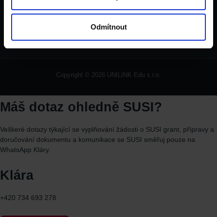
Vinohrady
Odmítnout
Copyright © 2026 UNILINK Edu s.r.o.
Máš dotaz ohledně SUSI?
Veškeré dotazy týkající se vyplňování žádosti o SUSI grant, přípravy a
doručování dokumentu a komunikace se SUSI směřuj
pouze
na
WhatsApp
Kláry.
Klára
+420 734 693 278