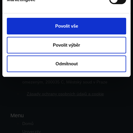
Víme, že studium v zahraničí mění život k lepšímu, a tak
pomáháme k této fantastické příležitosti všem, kdo se nebojí
jít si za svým a pořádně si to užít.
Povolit vše
Facebook-f
Instagram
Povolit výběr
UNILINK Edu, s.r.o.
Odmítnout
Identifikační číslo: 24276405, společnost s ručením
omezeným, 200035 C, Městský soud v Praze
Zásady ochrany osobních údajů a cookie
Menu
Domů
Univerzity