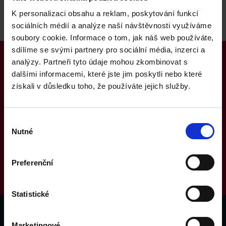
K personalizaci obsahu a reklam, poskytování funkcí
Asia Pacific Studies
sociálních médií a analýze naší návštěvnosti využíváme
soubory cookie. Informace o tom, jak náš web používáte,
sdílíme se svými partnery pro sociální média, inzerci a
analýzy. Partneři tyto údaje mohou zkombinovat s
Stále váháš?
dalšími informacemi, které jste jim poskytli nebo které
Spoj se s námi
získali v důsledku toho, že používáte jejich služby.
Je to první krok ke společné schůzce. My se na tvůj
Výběr
příběh podíváme, posoudíme, co pro tebe můžeme
Nutné
souhlasu
udělat a co nejdřív se ozveme zpátky. Tvoji rodiče s
námi budou v klidu, máme se čím pochlubit.
Preferenční
Kontaktuj nás
Statistické
Marketingové