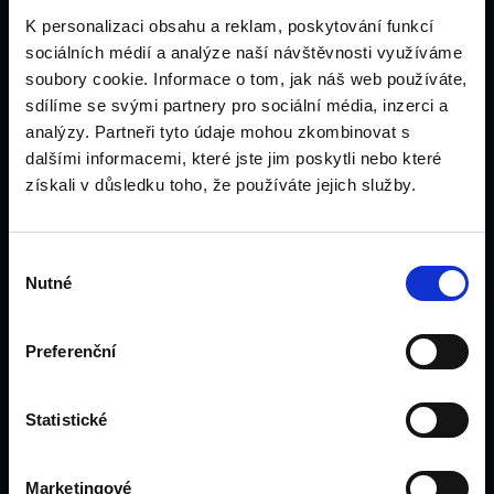
K personalizaci obsahu a reklam, poskytování funkcí
sociálních médií a analýze naší návštěvnosti využíváme
soubory cookie. Informace o tom, jak náš web používáte,
sdílíme se svými partnery pro sociální média, inzerci a
Víme, že studium v zahraničí mění život k lepšímu, a tak
pomáháme k této fantastické příležitosti všem, kdo se nebojí
analýzy. Partneři tyto údaje mohou zkombinovat s
jít si za svým a pořádně si to užít.
dalšími informacemi, které jste jim poskytli nebo které
získali v důsledku toho, že používáte jejich služby.
Facebook-f
Instagram
Výběr
Nutné
souhlasu
UNILINK Edu, s.r.o.
Identifikační číslo: 24276405, společnost s ručením
Preferenční
omezeným, 200035 C, Městský soud v Praze
Zásady ochrany osobních údajů a cookie
Statistické
Marketingové
Menu