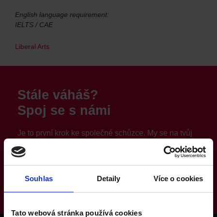
English language requirement:
IELTS / CAE
Liberal Arts
Stále váháš?
Spoj se s námi
Je to první krok ke společné schůzce. My se na tvůj
příběh podíváme, posoudíme, co pro tebe můžeme
udělat a co nejdřív se ozveme zpátky. Tvoji rodiče s
námi budou v klidu, máme se čím pochlubit.
Souhlas
Detaily
Více o cookies
Kontaktuj nás
Tato webová stránka používá cookies