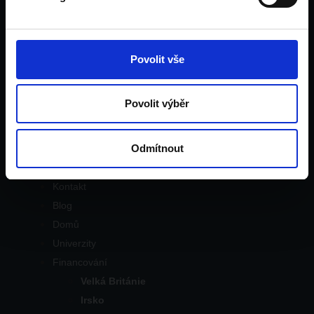
Domů
Univerzity
Financování
Povolit vše
Velká Británie
Irsko
Povolit výběr
Dubaj
Pro rodiče
Odmítnout
Pro pedagogy
Tým
Kontakt
Blog
Domů
Univerzity
Financování
Velká Británie
Irsko