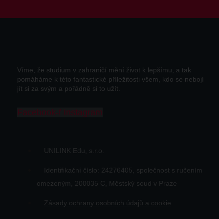
Víme, že studium v zahraničí mění život k lepšímu, a tak
pomáháme k této fantastické příležitosti všem, kdo se nebojí
jít si za svým a pořádně si to užít.
Facebook-f
Instagram
UNILINK Edu, s.r.o.
Identifikační číslo: 24276405, společnost s ručením
omezeným, 200035 C, Městský soud v Praze
Zásady ochrany osobních údajů a cookie