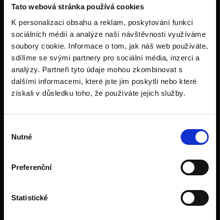
Tato webová stránka používá cookies
Irsko
K personalizaci obsahu a reklam, poskytování funkcí
Dubaj
sociálních médií a analýze naší návštěvnosti využíváme
Pro rodiče
soubory cookie. Informace o tom, jak náš web používáte,
Pro pedagogy
sdílíme se svými partnery pro sociální média, inzerci a
Tým
analýzy. Partneři tyto údaje mohou zkombinovat s
Kontakt
dalšími informacemi, které jste jim poskytli nebo které
Blog
získali v důsledku toho, že používáte jejich služby.
Výběr
Nutné
souhlasu
Kontakt
+420 734 693 278
Preferenční
hello@unilink.cz
Statistické
www.unilink.cz