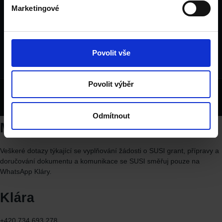
Laubova 2
Marketingové
130 00
Vinohrady
Povolit vše
Povolit výběr
Copyright © 2026 UNILINK Edu s.r.o.
Odmítnout
Máš dotaz ohledně SUSI?
Veškeré dotazy týkající se vyplňování žádosti o SUSI grant, přípravy a
doručování dokumentu a komunikace se SUSI směřuj
pouze
na
WhatsApp
Kláry.
Klára
+420 734 693 278