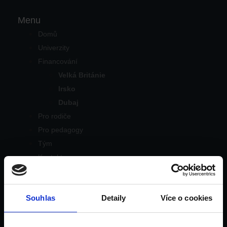
Menu
Domů
Univerzity
Financování
Velká Británie
Irsko
Dubaj
Pro rodiče
Pro pedagogy
Tým
Kontakt
Blog
Domů
Souhlas
Detaily
Více o cookies
Univerzity
Financování
Velká Británie