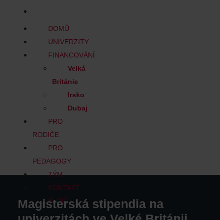
BLOG
DOMŮ
UNIVERZITY
FINANCOVÁNÍ
Velká
Británie
Irsko
Dubaj
PRO
RODIČE
PRO
PEDAGOGY
TÝM
KONTAKT
Magisterská stipendia na
BLOG
univerzitách ve Velké Británii