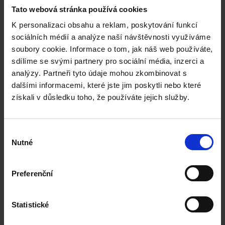
Pokud nevnímáš Dubaj jen jako vysněnou
Tato webová stránka používá cookies
dovolenkovou destinaci, ale hravě si tam umíš
K personalizaci obsahu a reklam, poskytování funkcí
představit i žít, studovat a využít úžasných
sociálních médií a analýze naší návštěvnosti využíváme
pracovních příležitostí a praxe přímo
soubory cookie. Informace o tom, jak náš web používáte,
sdílíme se svými partnery pro sociální média, inzerci a
Read More »
analýzy. Partneři tyto údaje mohou zkombinovat s
dalšími informacemi, které jste jim poskytli nebo které
získali v důsledku toho, že používáte jejich služby.
Výběr
Nutné
souhlasu
Preferenční
Statistické