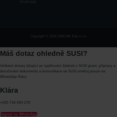
Vinohrady
Copyright © 2026 UNILINK Edu s.r.o.
Máš dotaz ohledně SUSI?
Veškeré dotazy týkající se vyplňování žádosti o SUSI grant, přípravy a
doručování dokumentu a komunikace se SUSI směřuj
pouze
na
WhatsApp
Kláry.
Klára
+420 734 693 278
Napsat na WhatsApp