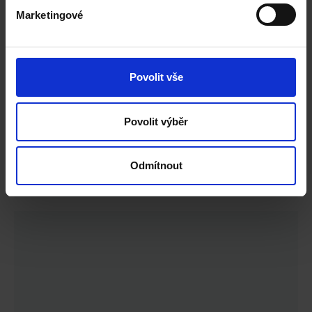
Bakalářská stipendia na
Marketingové
univerzitách v Dubaji pro
akademický rok 2026/27
13/11/2025
Povolit vše
Pokud nevnímáš Dubaj jen jako vysněnou
dovolenkovou destinaci, ale hravě si tam umíš
Povolit výběr
představit i žít, studovat a využít úžasných
pracovních příležitostí a praxe přímo
Odmítnout
Read More »