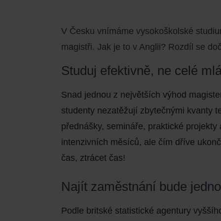
V Česku vnímáme vysokoškolské studium v
magistři. Jak je to v Anglii? Rozdíl se do
Studuj efektivně, ne celé ml
Snad jednou z největších výhod magistersk
studenty nezatěžují zbytečnými kvanty te
přednášky, semináře, praktické projekty
intenzivních měsíců
, ale čím dříve ukon
čas, ztrácet čas!
Najít zaměstnání bude jedn
Podle britské statistické agentury vyšš