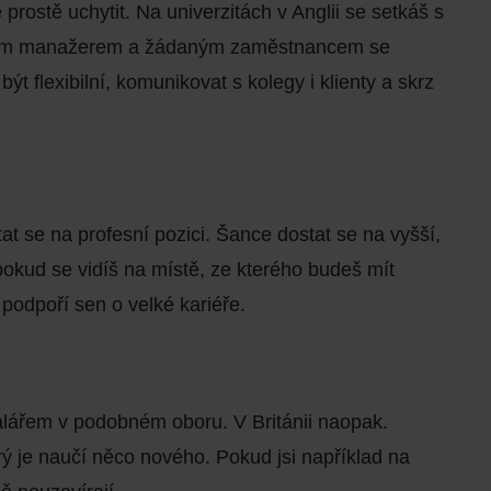
rostě uchytit. Na univerzitách v Anglii se setkáš s
hopným manažerem a žádaným zaměstnancem se
být flexibilní, komunikovat s kolegy i klienty a skrz
t se na profesní pozici.
Šance dostat se na vyšší,
pokud se vidíš na místě, ze kterého budeš mít
podpoří sen o velké kariéře.
lářem v podobném oboru. V Británii naopak.
rý je naučí něco
nového
. Pokud jsi například na