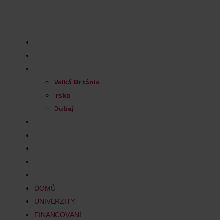
Skip
to
Nezávazná konzultace
content
DOMŮ
UNIVERZITY
FINANCOVÁNÍ
Velká Británie
Irsko
Dubaj
PRO RODIČE
PRO PEDAGOGY
TÝM
KONTAKT
BLOG
DOMŮ
UNIVERZITY
FINANCOVÁNÍ