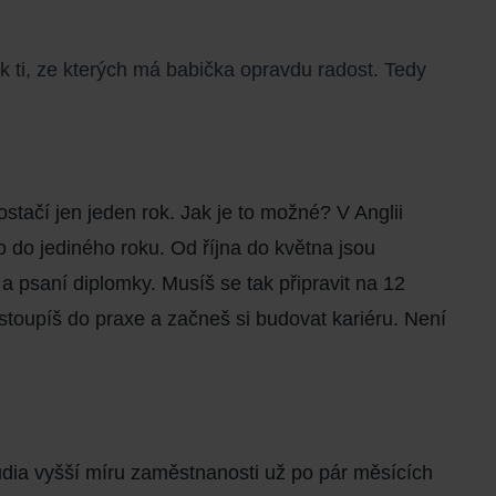
 ti, ze kterých má babička opravdu radost. Tedy
ostačí jen jeden rok
. Jak je to možné? V Anglii
o do jediného roku. Od října do května jsou
a psaní diplomky. Musíš se tak připravit na
12
vstoupíš do praxe
a začneš si budovat kariéru. Není
udia
vyšší míru zaměstnanosti
už po pár měsících