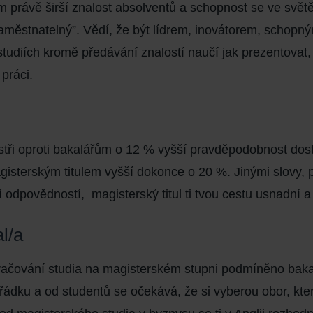
 právě širší znalost absolventů a schopnost se ve světě p
zaměstnatelný”. Vědí, že být lídrem, inovátorem, sc
i studiích kromě předávání znalostí naučí jak prezentovat, 
práci.
tři oproti bakalářům o
12 % vyšší pravděpodobnost dosta
gisterským titulem vyšší dokonce o 20 %. Jinými slovy, 
 odpovědností, magisterský titul ti tvou
cestu usnadní
a 
al/a
račování studia na magisterském stupni podmíněno baka
ádku a od studentů se očekává, že si vyberou obor, kte