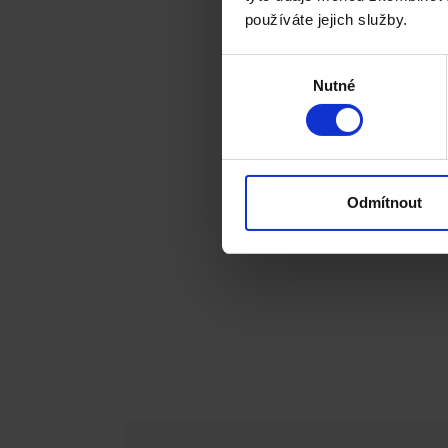
používáte jejich služby.
Výběr
Nutné
souhlasu
Odmítnout