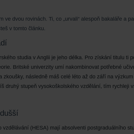
e dvou rovinách. Ti, co „urvali“ alespoň bakaláře a pak
čteš v tomto článku.
ádí
ého studia v Anglii je jeho délka. Pro získání titulu ti
p
orie. Britské univerzity umí nakombinovat potřebné učiv
 a zkoušky, následně máš celé léto až do září na výzkum 
číš druhý stupeň vysokoškolského vzdělání, tím
rychleji 
odušší
ího vzdělávání (HESA) mají absolventi postgraduálního st