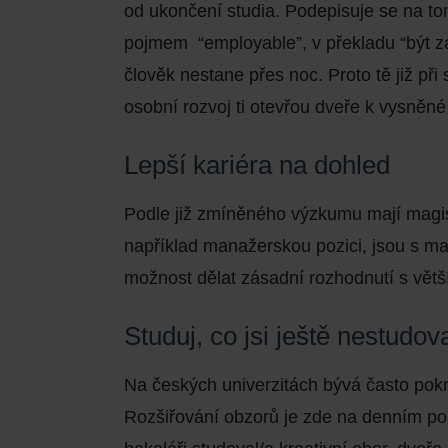
od ukončení studia. Podepisuje se na tom
pojmem “employable”, v překladu “být 
člověk
nestane přes noc
. Proto tě již př
osobní rozvoj ti otevřou dveře k vysněné 
Lepší kariéra na dohled
Podle již zmíněného výzkumu mají magis
například manažerskou pozici, jsou s ma
možnost dělat zásadní rozhodnutí s větší
Studuj, co jsi ještě nestudov
Na českých univerzitách bývá často pok
Rozšiřování obzorů
je zde na denním poř